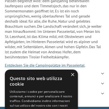
Pässen begrenzt wird: dem ganzjährig befahrbaren
Jaufenpass und dem Timmelsjoch, das nur in den
Sommermonaten geöffnet ist. Es ist ein noch
ursprüngliches, wenig überlaufenes Tal und gerade
deshalb ideal für alle, die Ruhe, Natur und gelebtes
Brauchtum suchen. Die Landschaft verändert sich, je weiter
man hinaufkommt: Im Unteren Passeiertal, von Meran bis
St. Leonhard, ist das Klima mild, mit Obstwiesen und
Apfelgärten; im Hinteren Passeiertal wird es alpiner und
wilder, mit Seitentälern, Almen und hohen Gipfeln. Das Tal
ist zudem die Heimat von Andreas Hofer, dem
berühmtesten Tiroler Freiheitskämpfer.
Entdecken Sie die Campingplätze im Passeiertal
.
×
Zu entdecken
Questo sito web utilizza
Im Sommer
cookie
Utilizziamo i cookie per personalizzare
Im Winter
contenuti, annunci e per analizzare il nostro
traffico. Condividiamo inoltre informazioni
sul tuo utilizzo del nostro sito con i nostri