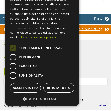
Regionaltransport
contenuti, annunci e per analizzare il nostro
traffico. Condividiamo inoltre informazioni
sul tuo utilizzo del nostro sito con i nostri
CAMPINGPLATZ GESUCHT?
Karte
partner pubblicitari e di analisi che
potrebbero combinarle con altre
informazioni che hai fornito loro o che
HILFE!
Werkstätte & Ausrüstung
hanno raccolto dal tuo utilizzo dei loro
servizi.
Informativa sulla privacy
STRETTAMENTE NECESSARI
info@camping-altoadige.it
PERFORMANCE
Sieh
dir das
Südtirol
-Wetter an!
TARGETING
Zum
Newsletter
anmelden
:
FUNZIONALITÀ
ACCETTA TUTTO
RIFIUTA TUTTO
©
2003
-2026
MOSTRA DETTAGLI
Altea Software GmbH
MwSt. 01587030212
SITEMAP
CREDITS
PRIVACY POLICY