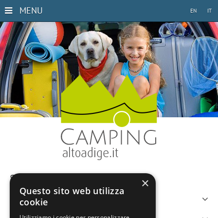
MENU
EN
IT
Südtirol ohne Auto entdecken
×
Questo sito web utilizza
Anreise im Zug
cookie
Utilizziamo i cookie per personalizzare